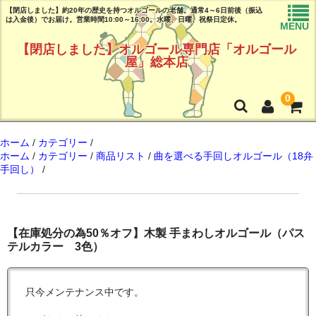
【閉店しました】約20年の歴史を持つオルゴールの老舗。通常4～6日前後（振込
は入金後）でお届け。営業時間10:00～16:00。水曜、日曜、祝祭日定休。
MENU
【閉店しました】オルゴール専門店「オルゴール
屋」総本店
0
トップページ
ホーム
/
カテゴリー
/
ホーム
/
カテゴリー
/
商品リスト
/
曲を選べる手回しオルゴール（18弁
手回し）
/
商品リスト
曲目リスト(試聴可能♪)
ご注文ガイド(必読!!)
【在庫処分の為50％オフ】木製 手まわしオルゴール（パス
テルカラー 3色）
よくある質問
店舗情報
只今メンテナンス中です。