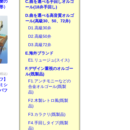
♪愛の
C.曲を選べる手回しオルゴ
形）
ール(18弁手回し)
D.曲を選べる高音質オルゴ
ール(高級30、50、72弁)
D1.高級30弁
D2.高級50弁
D3.高級72弁
E.海外ブランド
E1.リュージュ(スイス)
F.デザイン重視のオルゴー
ル(既製品)
(税込)
フ】
F1.アンチモニーなどの
ミシ
合金オルゴール(既製
♪パフ
品)
F2.木製レトロ風(既製
品)
F3.カラクリ(既製品)
F4.手回しタイプ(既製
品)