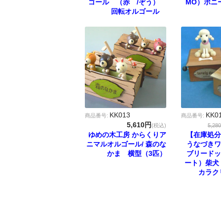
ゴール （赤 /ぞう）
MO）ポニ
回転オルゴール
KK013
KK0
商品番号:
商品番号:
5,610円
(税込)
5,280
ゆめの木工房 からくりア
【在庫処分
ニマルオルゴール/ 森のな
うなづきワ
かま 横型（3匹）
ブリードッ
ート）柴犬
カラク