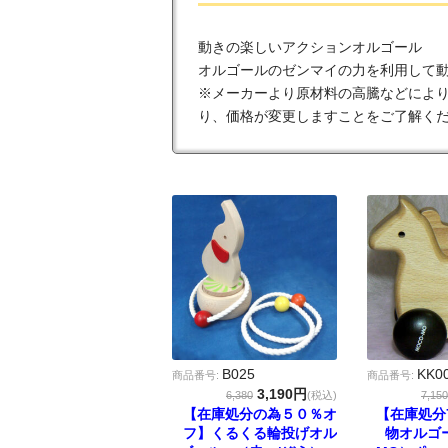
動きの楽しいアクションオルゴー
オルゴールのゼンマイの力を利用して
※メーカーより原材料の高騰などによ
り、価格が変更しますことをご了解く
B025
KK0
商品番号:
商品番号:
3,190円
6,380
(税込)
7,150
【在庫処分の為５０％オ
【在庫処分
フ】くるくる輪投げオル
物オルゴー