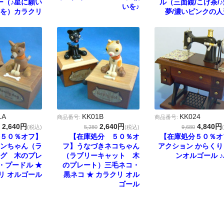
ー（♪星に願い
ル（三面鏡/こげ茶/
いを♪
を）カラクリ
夢/濃いピンクの人
1A
KK01B
KK024
商品番号:
商品番号:
2,640円
2,640円
4,840円
(税込)
5,280
(税込)
9,680
５０％オフ】
【在庫処分 ５０％オ
【在庫処分５０％オ
ンちゃん（ラ
フ】うなづきネコちゃん
アクション からくり
グ 木のプレ
（ラブリーキャット 木
ンオルゴール 
・プードル ★
のプレート）三毛ネコ・
リ オルゴール
黒ネコ ★ カラクリ オル
ゴール