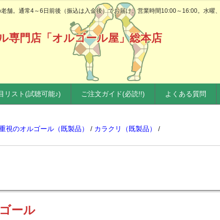
舗。通常4～6日前後（振込は入金後）でお届け。営業時間10:00～16:00。水曜
ル専門店「オルゴール屋」総本店
目リスト(試聴可能♪)
ご注文ガイド(必読!!)
よくある質問
重視のオルゴール（既製品）
/
カラクリ（既製品）
/
ゴール