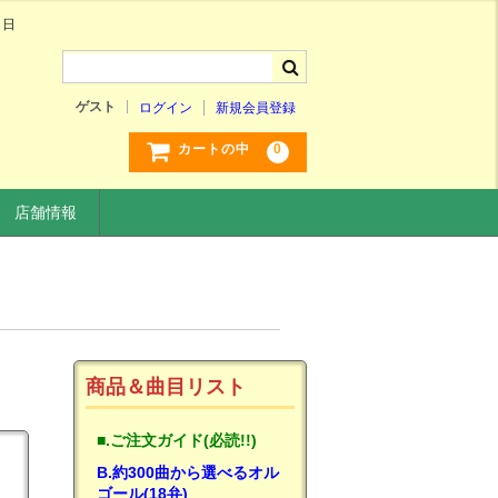
、日
ゲスト
ログイン
新規会員登録
0
カートの中
店舗情報
商品＆曲目リスト
■.ご注文ガイド(必読!!)
B.約300曲から選べるオル
ゴール(18弁)