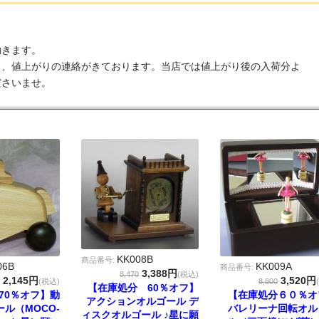
ル
動きます。
り、値上がりの連絡がきております。当店では値上がり後の入荷分よ
ださいませ。
KK008B
商品番号:
06B
KK009A
商品番号:
3,388円
8,470
(税込)
2,145円
3,520円
(税込)
8,800
【在庫処分 60％オフ】
70％オフ】動
【在庫処分６０％オ
アクションオルゴール デ
ル（MOCO-
バレリーナ回転オル
ィスクオルゴール ♪星に願