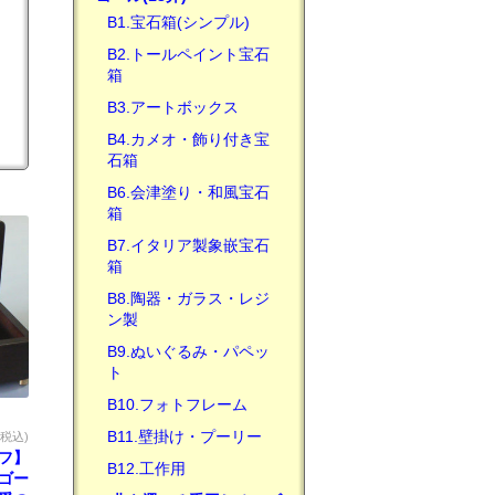
B1.宝石箱(シンプル)
B2.トールペイント宝石
箱
B3.アートボックス
B4.カメオ・飾り付き宝
石箱
B6.会津塗り・和風宝石
箱
B7.イタリア製象嵌宝石
箱
B8.陶器・ガラス・レジ
ン製
B9.ぬいぐるみ・パペッ
ト
B10.フォトフレーム
B11.壁掛け・プーリー
(税込)
フ】
B12.工作用
ゴー