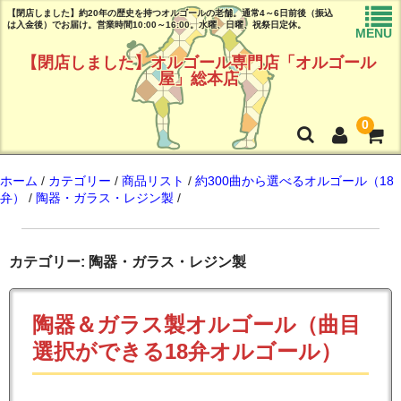
【閉店しました】約20年の歴史を持つオルゴールの老舗。通常4～6日前後（振込
は入金後）でお届け。営業時間10:00～16:00。水曜、日曜、祝祭日定休。
MENU
【閉店しました】オルゴール専門店「オルゴール
屋」総本店
0
トップページ
ホーム
/
カテゴリー
/
商品リスト
/
約300曲から選べるオルゴール（18
弁）
/
陶器・ガラス・レジン製
/
商品リスト
曲目リスト(試聴可能♪)
カテゴリー: 陶器・ガラス・レジン製
ご注文ガイド(必読!!)
陶器＆ガラス製オルゴール（曲目
よくある質問
選択ができる18弁オルゴール）
店舗情報