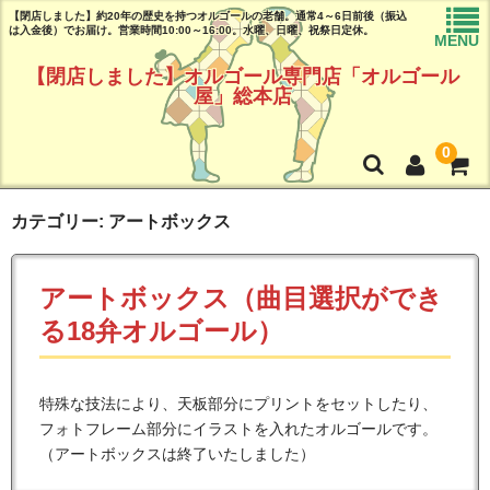
【閉店しました】約20年の歴史を持つオルゴールの老舗。通常4～6日前後（振込
は入金後）でお届け。営業時間10:00～16:00。水曜、日曜、祝祭日定休。
MENU
【閉店しました】オルゴール専門店「オルゴール
屋」総本店
0
トップページ
カテゴリー: アートボックス
商品リスト
アートボックス（曲目選択ができ
曲目リスト(試聴可能♪)
る18弁オルゴール）
ご注文ガイド(必読!!)
よくある質問
特殊な技法により、天板部分にプリントをセットしたり、
フォトフレーム部分にイラストを入れたオルゴールです。
店舗情報
（アートボックスは終了いたしました）