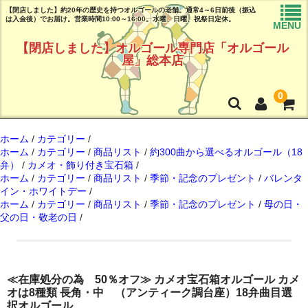
【閉店しました】約20年の歴史を持つオルゴールの老舗。通常4～6日前後（振込
は入金後）でお届け。営業時間10:00～16:00。水曜、日曜、祝祭日定休。
MENU
【閉店しました】オルゴール専門店「オルゴール
屋」総本店
0
トップページ
ホーム
/
カテゴリー
/
ホーム
/
カテゴリー
/
商品リスト
/
約300曲から選べるオルゴール（18
弁）
/
カメオ・飾り付き宝石箱
/
商品リスト
ホーム
/
カテゴリー
/
商品リスト
/
季節・記念のプレゼント
/
バレンタ
イン・ホワイトデー
/
曲目リスト(試聴可能♪)
ホーム
/
カテゴリー
/
商品リスト
/
季節・記念のプレゼント
/
母の日・
父の日・敬老の日
/
ご注文ガイド(必読!!)
よくある質問
店舗情報
≪在庫処分の為 50％オフ≫ カメオ宝石箱オルゴール カメ
オは8種類 長角・中 （アンティーク調台座）18弁曲目選
択オルゴール