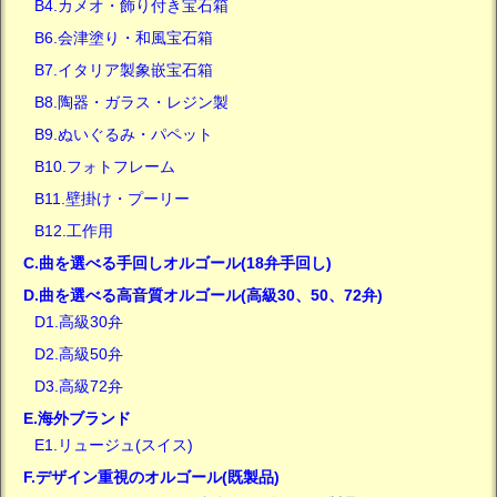
B4.カメオ・飾り付き宝石箱
B6.会津塗り・和風宝石箱
B7.イタリア製象嵌宝石箱
B8.陶器・ガラス・レジン製
B9.ぬいぐるみ・パペット
B10.フォトフレーム
B11.壁掛け・プーリー
B12.工作用
C.曲を選べる手回しオルゴール(18弁手回し)
D.曲を選べる高音質オルゴール(高級30、50、72弁)
D1.高級30弁
D2.高級50弁
D3.高級72弁
E.海外ブランド
E1.リュージュ(スイス)
F.デザイン重視のオルゴール(既製品)