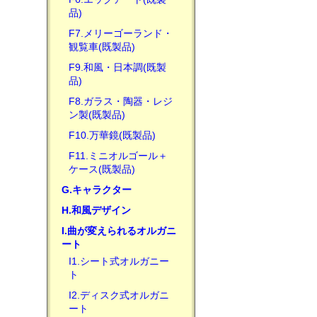
品)
F7.メリーゴーランド・
観覧車(既製品)
F9.和風・日本調(既製
品)
F8.ガラス・陶器・レジ
ン製(既製品)
F10.万華鏡(既製品)
F11.ミニオルゴール＋
ケース(既製品)
G.キャラクター
H.和風デザイン
I.曲が変えられるオルガニ
ート
I1.シート式オルガニー
ト
I2.ディスク式オルガニ
ート