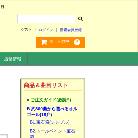
、日
ゲスト
ログイン
新規会員登録
0
カートの中
店舗情報
商品＆曲目リスト
■.ご注文ガイド(必読!!)
B.約300曲から選べるオル
ゴール(18弁)
B1.宝石箱(シンプル)
B2.トールペイント宝石
箱