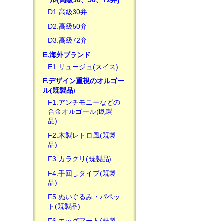
ール(高級30、50、72弁)
D1.高級30弁
D2.高級50弁
D3.高級72弁
E.海外ブランド
E1.リュージュ(スイス)
F.デザイン重視のオルゴー
ル(既製品)
F1.アンチモニーなどの
合金オルゴール(既製
品)
F2.木製レトロ風(既製
品)
F3.カラクリ(既製品)
F4.手回しタイプ(既製
品)
F5.ぬいぐるみ・パペッ
ト(既製品)
F6.エッグアート(既製