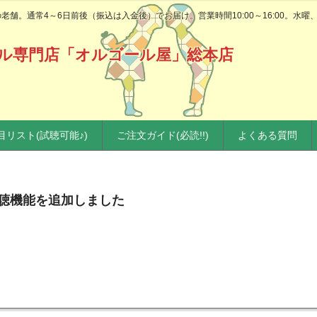
舗。通常4～6日前後（振込は入金後）でお届け。営業時間10:00～16:00。水曜
ル専門店「オルゴール屋」総本店
目リスト(試聴可能♪)
ご注文ガイド(必読!!)
よくある質問
試聴機能を追加しました