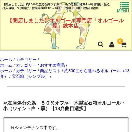
【閉店しました】約20年の歴史を持つオルゴールの老舗。通常4～6日前後（振込
は入金後）でお届け。営業時間10:00～16:00。水曜、日曜、祝祭日定休。
MENU
【閉店しました】オルゴール専門店「オルゴール
屋」総本店
0
トップページ
ホーム
/
カテゴリー
/
ホーム
/
カテゴリー
/
おすすめ商品
/
ホーム
/
カテゴリー
/
商品リスト
/
約300曲から選べるオルゴール（18
商品リスト
弁）
/
宝石箱（シンプル）
/
曲目リスト(試聴可能♪)
ご注文ガイド(必読!!)
≪在庫処分の為 ５０％オフ≫ 木製宝石箱オルゴール・
よくある質問
小（ワイン・白・黒）【18弁曲目選択】
店舗情報
只今メンテナンス中です。