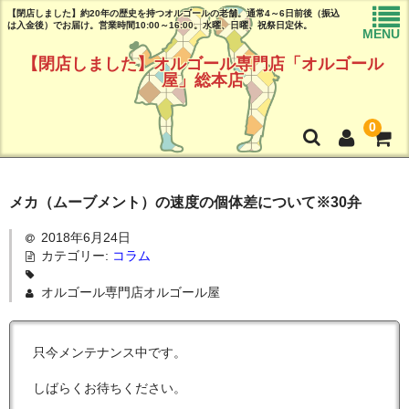
【閉店しました】約20年の歴史を持つオルゴールの老舗。通常4～6日前後（振込
は入金後）でお届け。営業時間10:00～16:00。水曜、日曜、祝祭日定休。
MENU
【閉店しました】オルゴール専門店「オルゴール
屋」総本店
0
トップページ
メカ（ムーブメント）の速度の個体差について※30弁
商品リスト
2018年6月24日
カテゴリー:
コラム
曲目リスト(試聴可能♪)
オルゴール専門店オルゴール屋
ご注文ガイド(必読!!)
よくある質問
只今メンテナンス中です。
店舗情報
しばらくお待ちください。