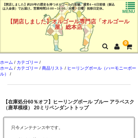
【閉店しました】約20年の歴史を持つオルゴールの老舗。通常4～6日前後（振込
は入金後）でお届け。営業時間10:00～16:00。水曜、日曜、祝祭日定休。
MENU
【閉店しました】オルゴール専門店「オルゴール
屋」総本店
0
トップページ
ホーム
/
カテゴリー
/
ホーム
/
カテゴリー
/
商品リスト
/
ヒーリングボール（ハーモニーボー
ル）
/
商品リスト
曲目リスト(試聴可能♪)
ご注文ガイド(必読!!)
【在庫処分60％オフ】ヒーリングボール ブルー アラベスク
（唐草模様） 20ミリペンダントトップ
よくある質問
店舗情報
只今メンテナンス中です。