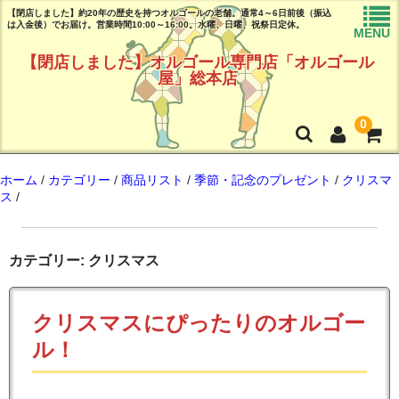
【閉店しました】約20年の歴史を持つオルゴールの老舗。通常4～6日前後（振込
は入金後）でお届け。営業時間10:00～16:00。水曜、日曜、祝祭日定休。
MENU
【閉店しました】オルゴール専門店「オルゴール
屋」総本店
0
トップページ
ホーム
/
カテゴリー
/
商品リスト
/
季節・記念のプレゼント
/
クリスマ
ス
/
商品リスト
曲目リスト(試聴可能♪)
カテゴリー: クリスマス
ご注文ガイド(必読!!)
クリスマスにぴったりのオルゴー
よくある質問
ル！
店舗情報