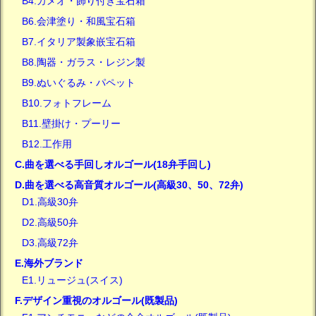
B4.カメオ・飾り付き宝石箱
B6.会津塗り・和風宝石箱
B7.イタリア製象嵌宝石箱
B8.陶器・ガラス・レジン製
B9.ぬいぐるみ・パペット
B10.フォトフレーム
B11.壁掛け・プーリー
B12.工作用
C.曲を選べる手回しオルゴール(18弁手回し)
D.曲を選べる高音質オルゴール(高級30、50、72弁)
D1.高級30弁
D2.高級50弁
D3.高級72弁
E.海外ブランド
E1.リュージュ(スイス)
F.デザイン重視のオルゴール(既製品)